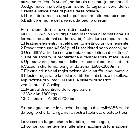
pulsometro (che fa vuoto), serbatoio di vuoto (a memoria il v
3.edge macchina della guarnizione (a tagliare i bordi del 
4.resin e miscelatore di pietra della polvere
5.fiber e della resina (anche può essere fatto manualmente)
6.bathtub e muffe della vasca da bagno disegni
Formazione delle istruzioni di macchina
MOD: DGW-SP-1520 digiunano macchina di formazione automa
formazione automatica dei lavabi, è struttura compatta e rag
1.Heating elementi : riscaldamento elettrico uniformemente
2.Power consumo 42KW (tutti i riscaldatori sono accesi, se i p
3.Use 380V a tre fasi ed alimentazione elettrica di elettricit
4.The ha andato, la regolazione di temperatura metà, la de
5.Up muoversi pheumatic della fornace del coperchio del r
6.Vacuum che forma più grande zona: 1500x2000mm
7.Electric ed insiemi registrazione della muffa pneumatici 
8.Electric registrano la distanza 550mm, distanza di sol
aspirazione di vuoto 9.Manual e sistemi di scarico
ventilatore 10.Cooling
11.Manual di controllo delle operazioni
12.Weight: 1800kgs
13.Dimension: 4500x3200mm
Siamo egualmente le vasche da bagno di acrylic/ABS ed inondi
da bagno che fa la riga nella vostra fabbrica, o potete trasm
La vasca da bagno che fa le abilità, come segue,
1.how per connettere le muffe alle macchine di formazione