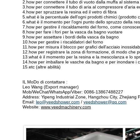
2.how per connettere il tubo di vuoto dalla muffa al sistema
3.how per connettere il tubo di aria al compressore d'aria ed
4.how per spruzzare la resina ed il vetro di fibra
5.what è la percentuale dell'ogni prodotti chimici (prodotto 
6.what è il momento per l'ogni punto dello spruzzo della re
7.how per gestire il riscaldamento del forno, come conosce
8.how per fare i fori per la vasca da bagno vuotare
9.how per assettare i bordi della vasca da bagno
10.how per gestire i riscaldatori del forno
11.how per misura il blocco per grafici dell'acciaio inossida
12.how per registrare la zona di formazione, di modo che può 
13.what è il momento per la resina e la mescolanza e lo spr
14.how per imballare le vasche da bagno e per inondare i c
15.etc (altre abilità)
IL MoDo di contattare :
Leo Wang (Export manager)
Mob/WeChat/WhatsApp/Viber: 0086-13867488227
Address: Yipeng Industrial Zone, Hangzhou City, Zhejiang 
Email:
leo@yeedshower.com
/
yeedshower@qq.com
Website:
www.yeedmachinery.com