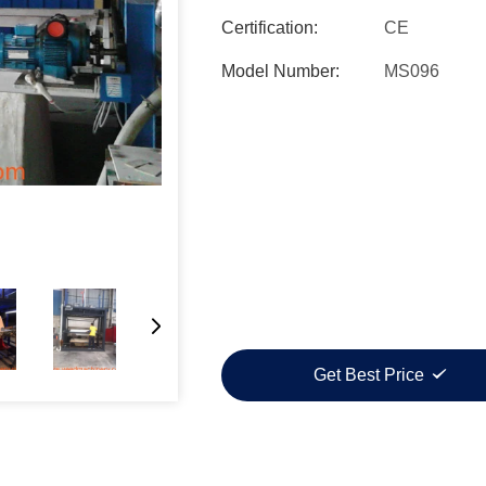
Certification:
CE
Model Number:
MS096
Get Best Price