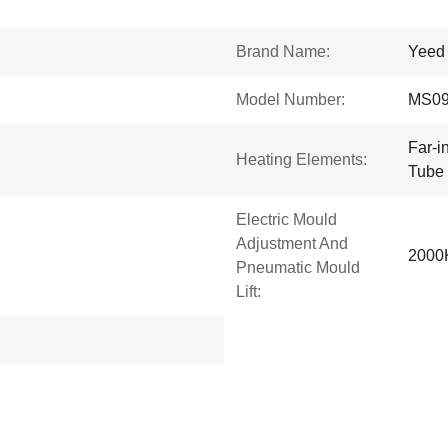
Brand Name:
Yeed
Model Number:
MS0
Far-i
Heating Elements:
Tube
Electric Mould
Adjustment And
2000
Pneumatic Mould
Lift: