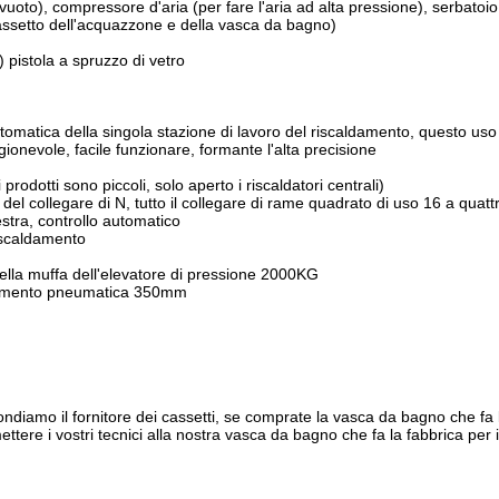
uoto), compressore d'aria (per fare l'aria ad alta pressione), serbatoio
cassetto dell'acquazzone e della vasca da bagno)
 pistola a spruzzo di vetro
tica della singola stazione di lavoro del riscaldamento, questo uso 
ionevole, facile funzionare, formante l'alta precisione
rodotti sono piccoli, solo aperto i riscaldatori centrali)
à del collegare di N, tutto il collegare di rame quadrato di uso 16 a quatt
stra, controllo automatico
iscaldamento
della muffa dell'elevatore di pressione 2000KG
levamento pneumatica 350mm
amo il fornitore dei cassetti, se comprate la vasca da bagno che fa la 
ettere i vostri tecnici alla nostra vasca da bagno che fa la fabbrica per 