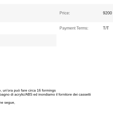
Price:
9200
Payment Terms:
T/T
e, un'ora può fare circa 16 formings
agno di acrylic/ABS ed inondiamo il fornitore dei cassetti
ome segue,