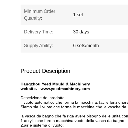
Minimum Order
1 set
Quantity:
Delivery Time:
30 days
Supply Ability:
6 sets/month
Product Description
Hangzhou Yeed Mould & Machinery
website: www.yeedmachinery.com
Descrizione del prodotto
il vuoto automatico che forma la macchina, facile funzionar
Siamo sia il vuoto che forma le macchine che le vasche da b
la vasca da bagno che fa riga avere bisogno delle unità c
1.acrylic che forma macchina vuoto della vasca da bagno
2.air e sistema di vuoto: