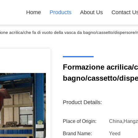
Home
Products
About Us
Contact U
one acrilica/che fa di vuoto della vasca da bagno/cassetto/dispersore
Formazione acrilica/c
bagno/cassetto/dispe
Product Details:
Place of Origin:
China,Hang
Brand Name:
Yeed