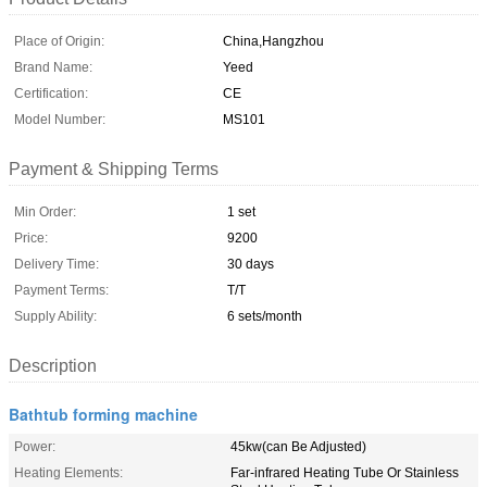
Place of Origin:
China,Hangzhou
Brand Name:
Yeed
Certification:
CE
Model Number:
MS101
Payment & Shipping Terms
Min Order:
1 set
Price:
9200
Delivery Time:
30 days
Payment Terms:
T/T
Supply Ability:
6 sets/month
Description
Bathtub forming machine
Power:
45kw(can Be Adjusted)
Heating Elements:
Far-infrared Heating Tube Or Stainless