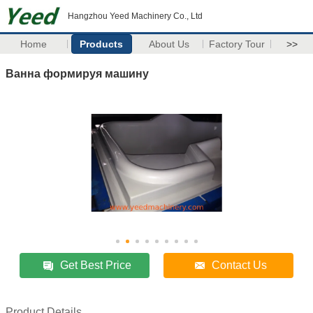
Hangzhou Yeed Machinery Co., Ltd
Home
Products
About Us
Factory Tour
>>
Ванна формируя машину
Get Best Price
Contact Us
Product Details