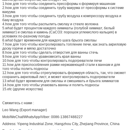
1.how для того чтобы соединить прессформы к формируя машинам
2.how для того чтобы соединить трубу вакуума от прессформы к системе
вакуума
3.how для того чтобы соединить трубу воздуха к компрессору воздуха и
баку воздуха
4.how для того чтобы распылить смолау и стекло волокна
5.what будет процентом каждого химикаты (голубой химикат, белый
химикат) и смолаа и камень (CaCO3: порошок углекислого кальция) в
условиях по-разному погоды
6.what будет временем для каждого шага брызга смолаы
7.how для того чтобы контролировать топление печи, как знать акриловую
доску горяче и мягко достаточно
8.how для того чтобы сделать отверстия для ванны стечь
9.how для того чтобы уравновесить края ванны
10.how для того чтобы контролировать подогреватели печи
11.how для приспособления рамки нержавеющей стали к ваннам и для
того чтобы полить подносы
12.how для того чтобы отрегулировать формируя область, так, что сможет
сохранить акриловый лист, и может контролировать подогреватели
13.what будет временем для смолаы и смешивать и брызга химикатов
14.how для того чтобы упаковать ванны и полить подносы
15.etc (другие искусства)
Свяжитесь с нами :
Leo Wang (Export manager)
Mob/WeChat/WhatsApp/Viber: 0086-13867488227
Address: Yipeng Industrial Zone, Hangzhou City, Zhejiang Province, China