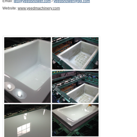
Email:
leo@yeedshower.com
/
yeedshower@qq.com
Website:
www.yeedmachinery.com