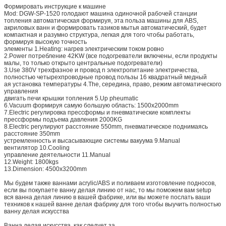
Формировать инструкцие к машине
Mod: DGW-SP-1520 голодают машина одиночной рабочей станции
топления автоматическая формируя, эта польза машины для ABS,
акриловых ванн и формировать тазиков мытья автоматический, будет
компактная и разумно структура, легкая для того чтобы работать,
формируя высокую точность
элементы 1.Heating: нагрев электрическим током ровно
2.Power потребление 42KW (все подогреватели включены, если продукты
малы, то только открыто центральные подогреватели)
3.Use 380V трехфазное и провод n электропитание электричества,
полностью четырехпроводные провод пользы 16 квадратный медный
ая установка температуры 4.The, середина, право, режим автоматического
управления
двигать печи крышки топления 5.Up pheumatic
6.Vacuum формируя самую большую область: 1500x2000mm
7.Electric регулировка прессформы и пневматические комплекты
прессформы подъема давления 2000KG
8.Electric регулируют расстояние 550mm, пневматическое поднимаясь
расстояние 350mm
устремленность и высасывающие системы вакуума 9.Manual
вентилятор 10.Cooling
управление деятельности 11.Manual
12.Weight: 1800kgs
13.Dimension: 4500x3200mm
Мы будем также ваннами acrylic/ABS и поливаем изготовление подносов,
если вы покупаете ванну делая линию от нас, то мы поможем вам setup
вся ванна делая линию в вашей фабрике, или вы можете послать ваши
техников к нашей ванне делая фабрику для того чтобы выучить полностью
ванну делая искусства
Ванна делая искусства, как следует за,