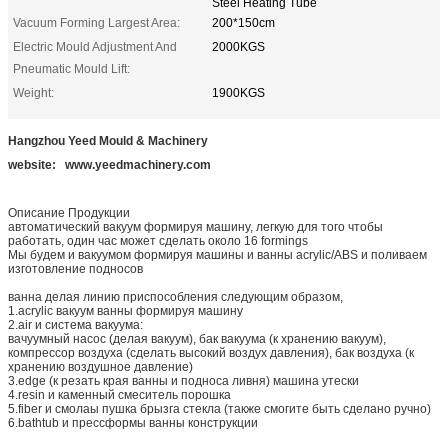
Steel Heating Tube
Vacuum Forming Largest Area:
200*150cm
Electric Mould Adjustment And
2000KGS
Pneumatic Mould Lift:
Weight:
1900KGS
Hangzhou Yeed Mould & Machinery
website: www.yeedmachinery.com
Описание Продукции
автоматический вакуум формируя машину, легкую для того чтобы
работать, один час может сделать около 16 formings
Мы будем и вакуумом формируя машины и ванны acrylic/ABS и поливаем
изготовление подносов
ванна делая линию приспособления следующим образом,
1.acrylic вакуум ванны формируя машину
2.air и система вакуума:
вачуумный насос (делая вакуум), бак вакуума (к хранению вакуум),
компрессор воздуха (сделать высокий воздух давления), бак воздуха (к
хранению воздушное давление)
3.edge (к резать края ванны и подноса ливня) машина утески
4.resin и каменный смеситель порошка
5.fiber и смолаы пушка брызга стекла (также смогите быть сделано ручно)
6.bathtub и прессформы ванны конструкции